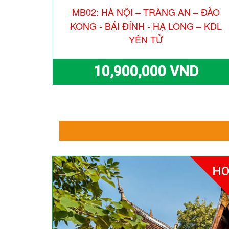
ÁI ĐÍNH
MB02: HÀ NỘI – TRÀNG AN – ĐẢO
KONG - BÁI ĐÍNH - HẠ LONG – KDL
YÊN TỬ
10,900,000 VND
HO