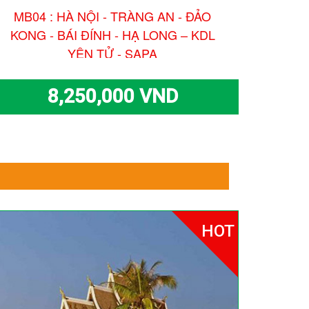
MB04 : HÀ NỘI - TRÀNG AN - ĐẢO
MB0
KONG - BÁI ĐÍNH - HẠ LONG – KDL
ĐÍN
YÊN TỬ - SAPA
8,250,000 VND
HOT