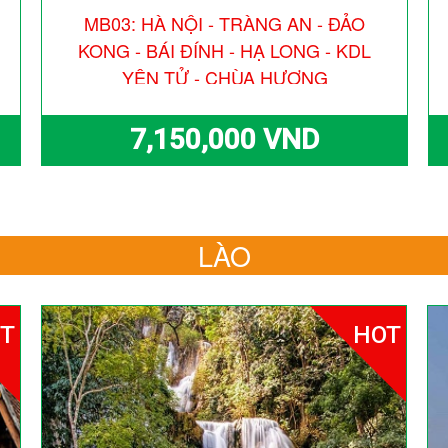
MB03: HÀ NỘI - TRÀNG AN - ĐẢO
KONG - BÁI ĐÍNH - HẠ LONG - KDL
YÊN TỬ - CHÙA HƯƠNG
7,150,000 VND
LÀO
T
HOT