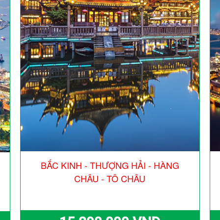
BẮC KINH - THƯỢNG HẢI - HÀNG
CHÂU - TÔ CHÂU