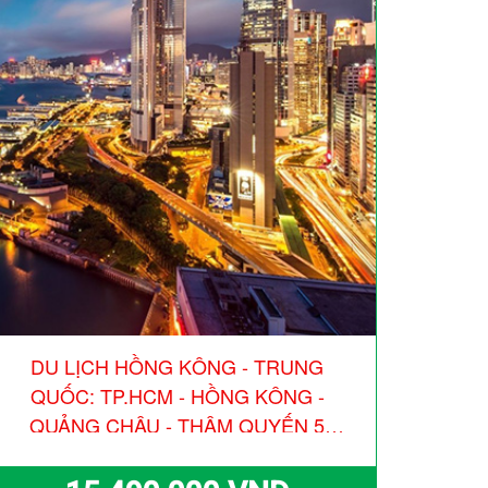
DU LỊCH HỒNG KÔNG - TRUNG
QUỐC: TP.HCM - HỒNG KÔNG -
QUẢNG CHÂU - THÂM QUYẾN 5
NGÀY