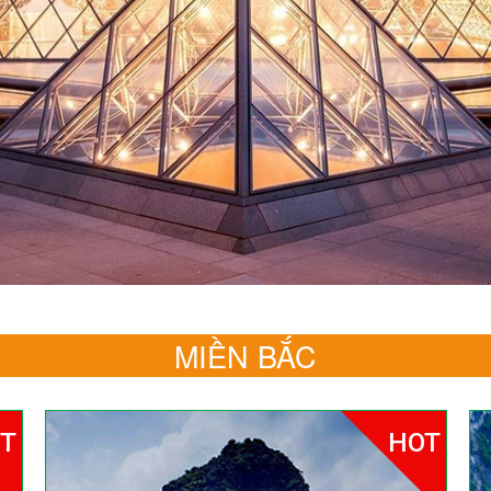
MIỀN BẮC
T
HOT