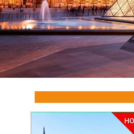
HOT
HO