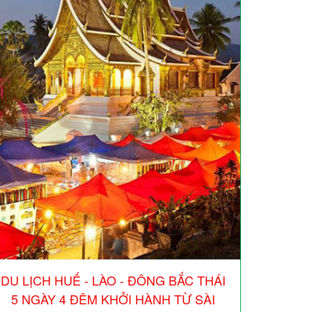
DU LỊCH HUẾ - LÀO - ĐÔNG BẮC THÁI
5 NGÀY 4 ĐÊM KHỞI HÀNH TỪ SÀI