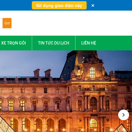
Sử dụng giao diện này
✕
Go!
 XE TRỌN GÓI
TIN TỨC DU LỊCH
LIÊN HỆ