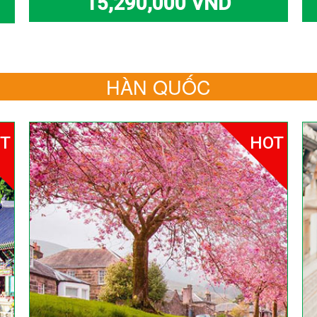
15,290,000 VND
HÀN QUỐC
T
HOT