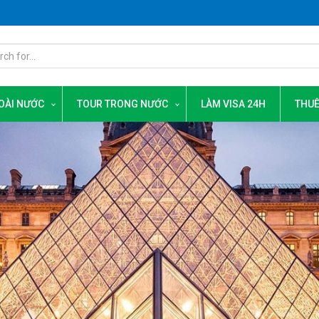
OÀI NƯỚC
TOUR TRONG NƯỚC
LÀM VISA 24H
THUÊ